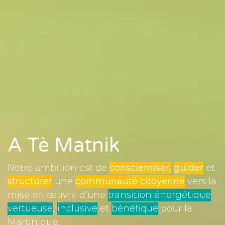
A Tè Matnik
Notre ambition est de
conscientiser
,
guider
et
structurer
une
communauté
citoyenne
vers la
mise en œuvre d’une
transition énergétique
vertueuse
,
inclusive
et
bénéfique
pour la
Martinique.